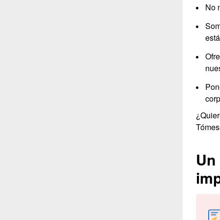
No n
Som
está
Ofre
nues
Pon
corp
¿Quier
Tómese
Un 
imp