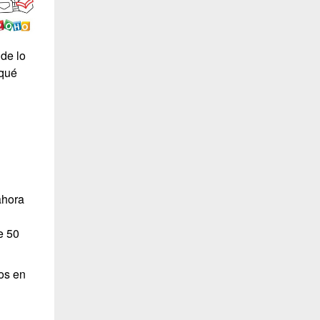
de lo
 qué
ahora
l
e 50
os en