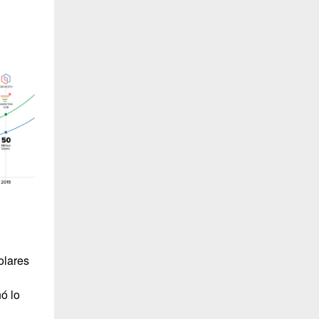
olares
ó lo