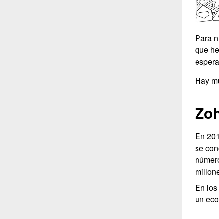
Para n
que he
espera
Hay mu
Zoh
En 201
se co
número
millon
En los
un eco