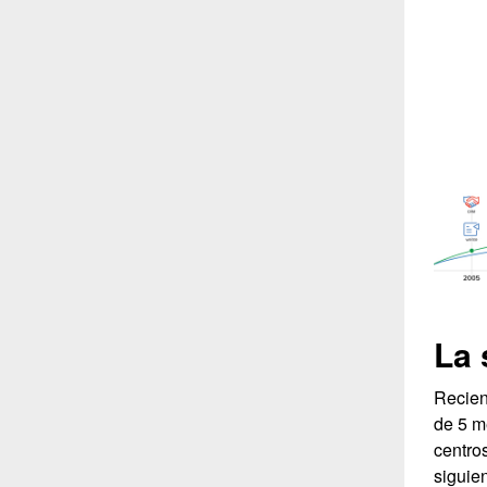
La 
Recien
de 5 m
centro
siguien