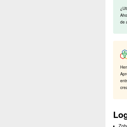
¿Ut
Aho
de 
Hem
Apr
ent
cre
Log
Zoho