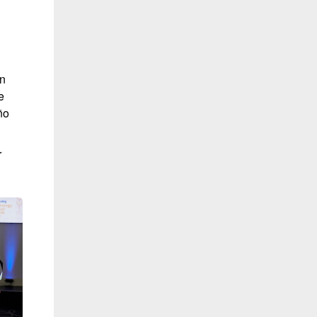
n
e
ño
r