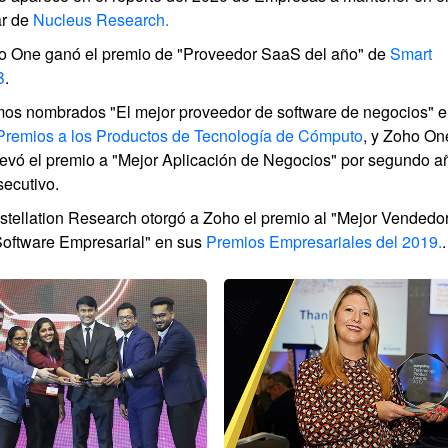
ar de
Nucleus Research.
o One ganó el premio de
"Proveedor SaaS del año"
de
Smart
B
.
mos nombrados
"El mejor proveedor de software de negocios"
e
 Premios a los Productos de Tecnología de Cómputo
, y Zoho On
levó el premio a "Mejor Aplicación de Negocios" por segundo a
ecutivo.
tellation Research otorgó a Zoho el premio al
"Mejor Vendedo
Software Empresarial"
en sus
Premios Empresariales del 2019.
.