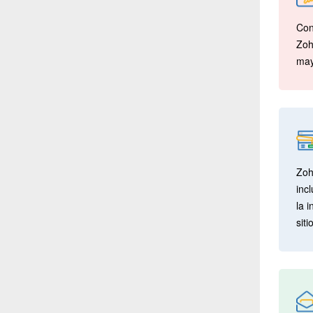
Con
Zoh
may
Zoh
inc
la 
sit