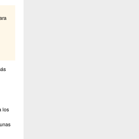
ara
más
 los
gunas