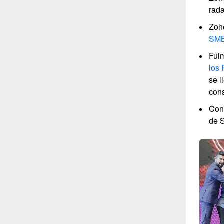
rad
Zoh
SM
Fui
los
se l
cons
Cons
de 