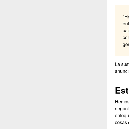
"He
ent
cap
cen
ge
La sus
anunci
Est
Hemos 
negoci
enfoqu
cosas 