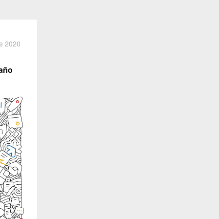
ne 2020
 año