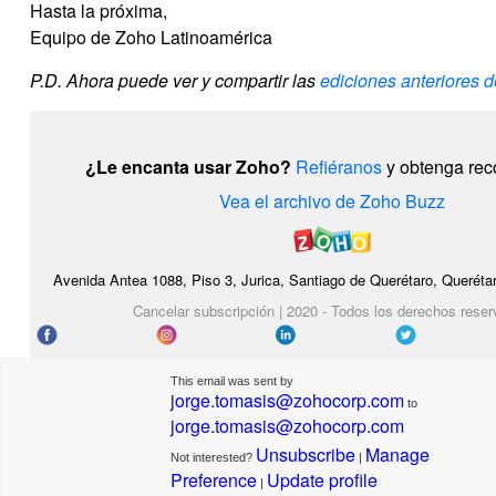
Hasta la próxima,
Equipo de Zoho Latinoamérica
P.D. Ahora puede ver y compartir las
ediciones anteriores 
¿Le encanta usar Zoho?
Refiéranos
y obtenga re
Vea el archivo de Zoho Buzz
Avenida Antea 1088, Piso 3, Jurica, Santiago de Querétaro, Queréta
Cancelar subscripción | 2020 - Todos los derechos rese
This email was sent by
jorge.tomasis@zohocorp.com
to
jorge.tomasis@zohocorp.com
Unsubscribe
Manage
Not interested?
|
Preference
Update profile
|